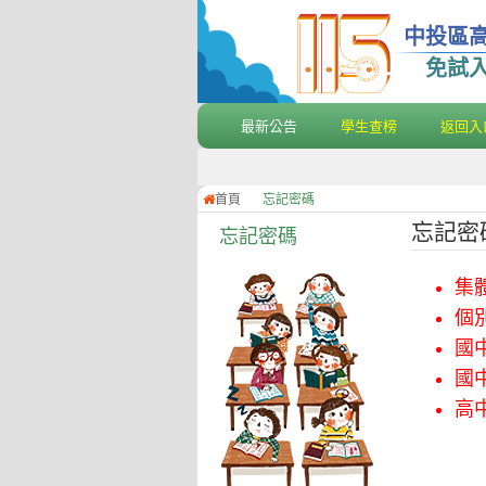
中投區
免試
最新公告
學生查榜
返回入
首頁
忘記密碼
忘記密
忘記密碼
集
個
國
國
高