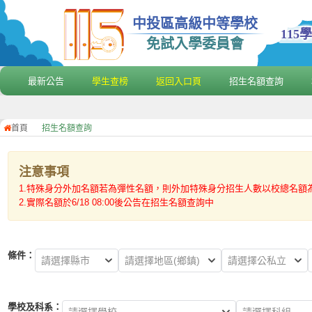
中投區高級中等學校
11
免試入學委員會
最新公告
學生查榜
返回入口頁
招生名額查詢
首頁
招生名額查詢
注意事項
1.特殊身分外加名額若為彈性名額，則外加特殊身分招生人數以校總名額
2.實際名額於6/18 08:00後公告在招生名額查詢中
條件：
請選擇縣市
請選擇地區(鄉鎮)
請選擇公私立
學校及科系：